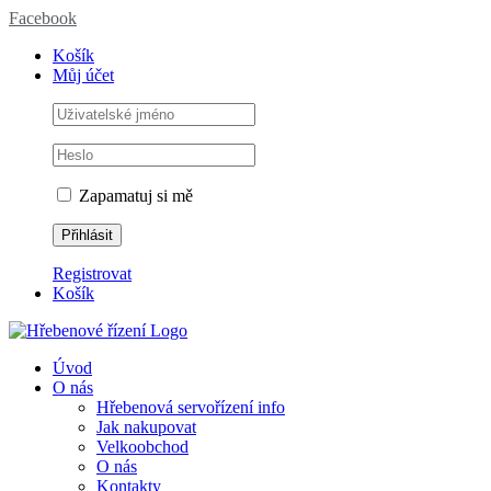
Facebook
Košík
Můj účet
Zapamatuj si mě
Registrovat
Košík
Úvod
O nás
Hřebenová servořízení info
Jak nakupovat
Velkoobchod
O nás
Kontakty