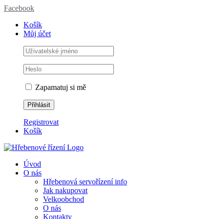
Facebook
Košík
Můj účet
Zapamatuj si mě
Registrovat
Košík
Úvod
O nás
Hřebenová servořízení info
Jak nakupovat
Velkoobchod
O nás
Kontakty