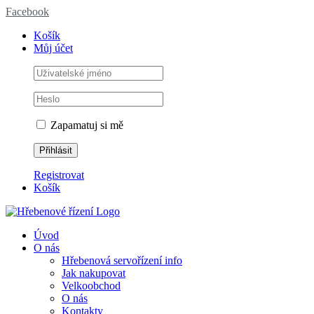
Facebook
Košík
Můj účet
Zapamatuj si mě
Registrovat
Košík
Úvod
O nás
Hřebenová servořízení info
Jak nakupovat
Velkoobchod
O nás
Kontakty