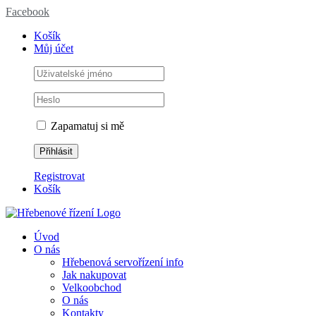
Facebook
Košík
Můj účet
Zapamatuj si mě
Registrovat
Košík
Úvod
O nás
Hřebenová servořízení info
Jak nakupovat
Velkoobchod
O nás
Kontakty