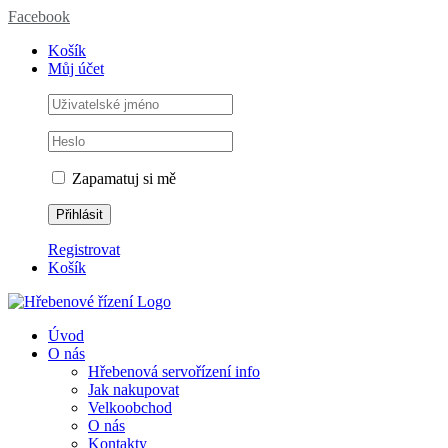
Facebook
Košík
Můj účet
Zapamatuj si mě
Registrovat
Košík
Úvod
O nás
Hřebenová servořízení info
Jak nakupovat
Velkoobchod
O nás
Kontakty