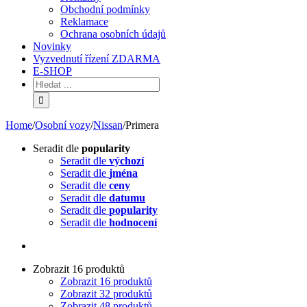
Obchodní podmínky
Reklamace
Ochrana osobních údajů
Novinky
Vyzvednutí řízení ZDARMA
E-SHOP
Home
/
Osobní vozy
/
Nissan
/
Primera
Seradit dle
popularity
Seradit dle
výchozí
Seradit dle
jména
Seradit dle
ceny
Seradit dle
datumu
Seradit dle
popularity
Seradit dle
hodnocení
Zobrazit 16 produktů
Zobrazit 16 produktů
Zobrazit 32 produktů
Zobrazit 48 produktů