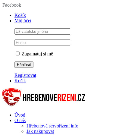
Facebook
Košík
Můj účet
Zapamatuj si mě
Registrovat
Košík
Úvod
O nás
Hřebenová servořízení info
Jak nakupovat