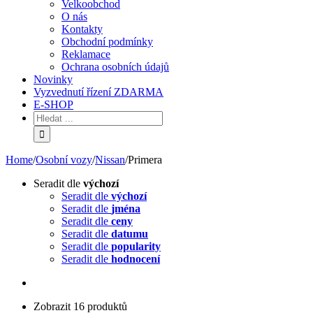
Velkoobchod
O nás
Kontakty
Obchodní podmínky
Reklamace
Ochrana osobních údajů
Novinky
Vyzvednutí řízení ZDARMA
E-SHOP
Home
/
Osobní vozy
/
Nissan
/
Primera
Seradit dle
výchozí
Seradit dle
výchozí
Seradit dle
jména
Seradit dle
ceny
Seradit dle
datumu
Seradit dle
popularity
Seradit dle
hodnocení
Zobrazit 16 produktů