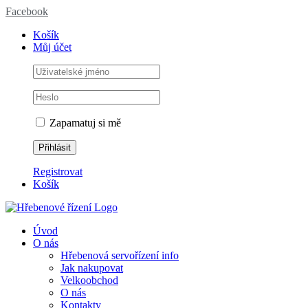
Facebook
Košík
Můj účet
Zapamatuj si mě
Registrovat
Košík
Úvod
O nás
Hřebenová servořízení info
Jak nakupovat
Velkoobchod
O nás
Kontakty